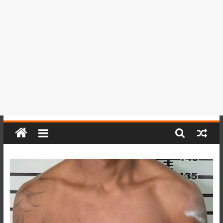
del
Perú,
Mundo
,
Ucayali,
San
Martín
y
Loreto