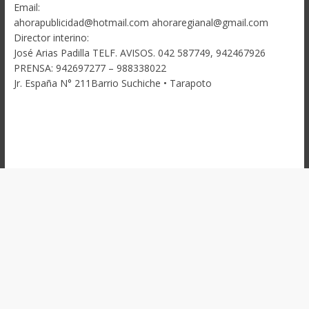
Email:
ahorapublicidad@hotmail.com ahoraregianal@gmail.com
Director interino:
José Arias Padilla TELF. AVISOS. 042 587749, 942467926
PRENSA: 942697277 – 988338022
Jr. España N° 211Barrio Suchiche • Tarapoto