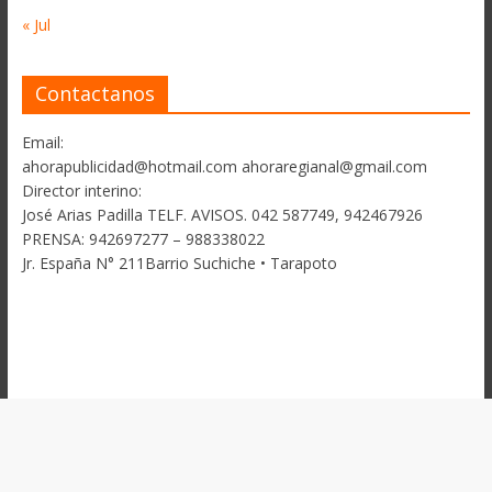
« Jul
Contactanos
Email:
ahorapublicidad@hotmail.com ahoraregianal@gmail.com
Director interino:
José Arias Padilla TELF. AVISOS. 042 587749, 942467926
PRENSA: 942697277 – 988338022
Jr. España N° 211Barrio Suchiche • Tarapoto