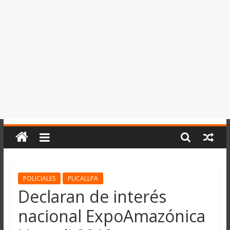
del
Perú,
Mundo
,
Ucayali,
San
Martín
y
Loreto
POLICIALES
PUCALLPA
Declaran de interés
nacional ExpoAmazónica