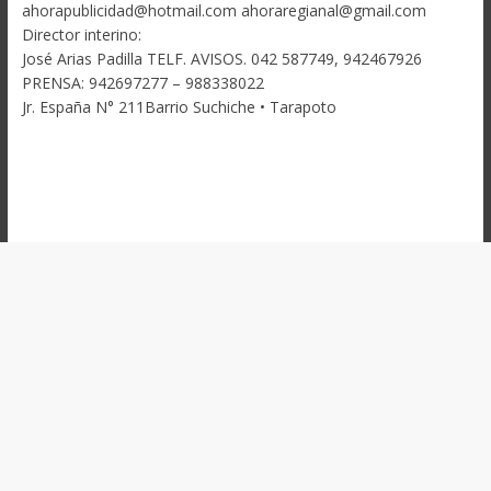
ahorapublicidad@hotmail.com ahoraregianal@gmail.com
Director interino:
José Arias Padilla TELF. AVISOS. 042 587749, 942467926
PRENSA: 942697277 – 988338022
Jr. España N° 211Barrio Suchiche • Tarapoto