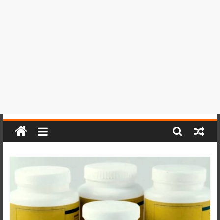
del
Perú,
Mundo
,
Ucayali,
San
Martín
y
Loreto