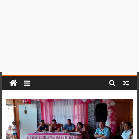
del
Perú,
Mundo
,
Ucayali,
San
Martín
y
Loreto