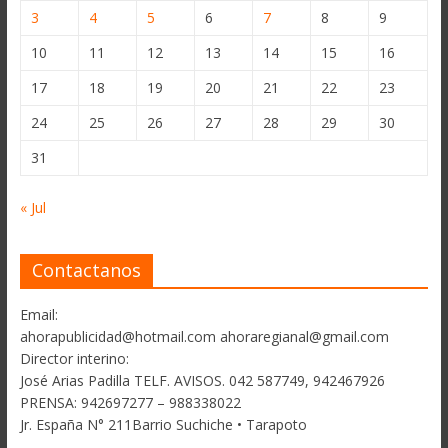
3
4
5
6
7
8
9
10
11
12
13
14
15
16
17
18
19
20
21
22
23
24
25
26
27
28
29
30
31
« Jul
Contactanos
Email:
ahorapublicidad@hotmail.com ahoraregianal@gmail.com
Director interino:
José Arias Padilla TELF. AVISOS. 042 587749, 942467926
PRENSA: 942697277 – 988338022
Jr. España N° 211Barrio Suchiche • Tarapoto