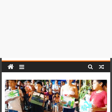
del
Perú,
Mundo
,
Ucayali,
San
Martín
y
Loreto