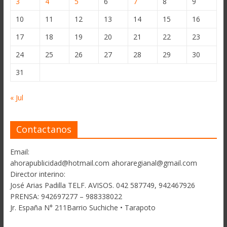
3
4
5
6
7
8
9
10
11
12
13
14
15
16
17
18
19
20
21
22
23
24
25
26
27
28
29
30
31
« Jul
Contactanos
Email:
ahorapublicidad@hotmail.com ahoraregianal@gmail.com
Director interino:
José Arias Padilla TELF. AVISOS. 042 587749, 942467926
PRENSA: 942697277 – 988338022
Jr. España N° 211Barrio Suchiche • Tarapoto