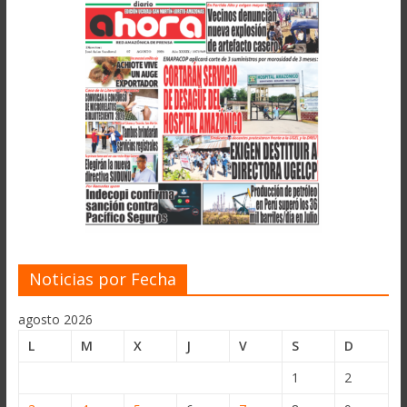
Noticias por Fecha
agosto 2026
L
M
X
J
V
S
D
1
2