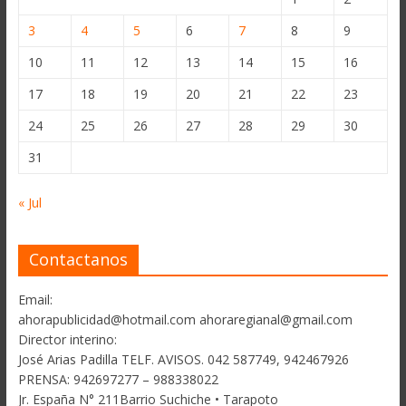
3
4
5
6
7
8
9
10
11
12
13
14
15
16
17
18
19
20
21
22
23
24
25
26
27
28
29
30
31
« Jul
Contactanos
Email:
ahorapublicidad@hotmail.com ahoraregianal@gmail.com
Director interino:
José Arias Padilla TELF. AVISOS. 042 587749, 942467926
PRENSA: 942697277 – 988338022
Jr. España N° 211Barrio Suchiche • Tarapoto