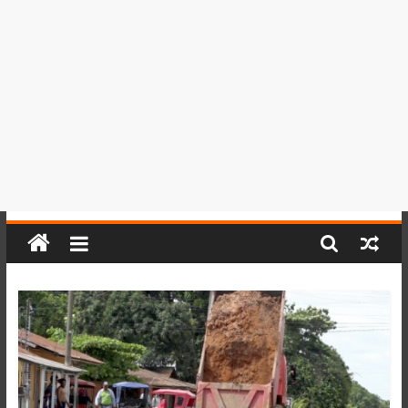
del
Perú,
Mundo
,
Ucayali,
San
Martín
y
Loreto