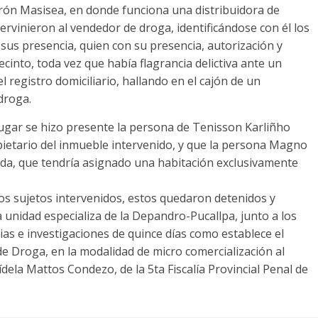
jirón Masisea, en donde funciona una distribuidora de
ntervinieron al vendedor de droga, identificándose con él los
e sus presencia, quien con su presencia, autorización y
cinto, toda vez que había flagrancia delictiva ante un
l registro domiciliario, hallando en el cajón de un
droga.
 lugar se hizo presente la persona de Tenisson Karliñho
pietario del inmueble intervenido, y que la persona Magno
enda, que tendría asignado una habitación exclusivamente
os sujetos intervenidos, estos quedaron detenidos y
a unidad especializa de la Depandro-Pucallpa, junto a los
ias e investigaciones de quince días como establece el
o de Droga, en la modalidad de micro comercialización al
ídela Mattos Condezo, de la 5ta Fiscalía Provincial Penal de