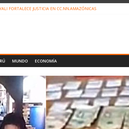
ALI FORTALECE JUSTICIA EN CC.NN.AMAZÓNICAS
LOJ INVISIBLE” BAJO TIERRA QUE CONTROLA TODA LA VIDA EN E
ALIAGA NO EXPLICA RENUNCIA DE LUIS RUBIO
ES EL ÚLTIMO DÍA PARA PAGOS DE RECIBOS
TAHUANIA IRREGULARIDADES EN COMPRA COMBUSTIBLE
ERÚ
MUNDO
ECONOMÍA