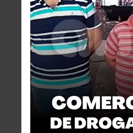
Martín
y
Loreto