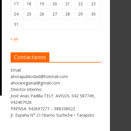
17
18
19
20
21
22
23
24
25
26
27
28
29
30
31
« Jul
Contactanos
Email:
ahorapublicidad@hotmail.com
ahoraregianal@gmail.com
Director interino:
José Arias Padilla TELF. AVISOS. 042 587749,
942467926
PRENSA: 942697277 – 988338022
Jr. España N° 211Barrio Suchiche • Tarapoto