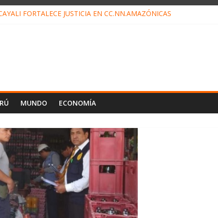
CAYALI FORTALECE JUSTICIA EN CC.NN.AMAZÓNICAS
RELOJ INVISIBLE” BAJO TIERRA QUE CONTROLA TODA LA VIDA EN
Z ALIAGA NO EXPLICA RENUNCIA DE LUIS RUBIO
TO ES EL ÚLTIMO DÍA PARA PAGOS DE RECIBOS
N TAHUANIA IRREGULARIDADES EN COMPRA COMBUSTIBLE
ERÚ
MUNDO
ECONOMÍA