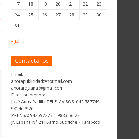
17
18
19
20
21
22
23
24
25
26
27
28
29
30
→
31
« Jul
Contactanos
Email:
ahorapublicidad@hotmail.com
ahoraregianal@gmail.com
Director interino:
José Arias Padilla TELF. AVISOS. 042 587749,
942467926
PRENSA: 942697277 – 988338022
Jr. España N° 211Barrio Suchiche • Tarapoto