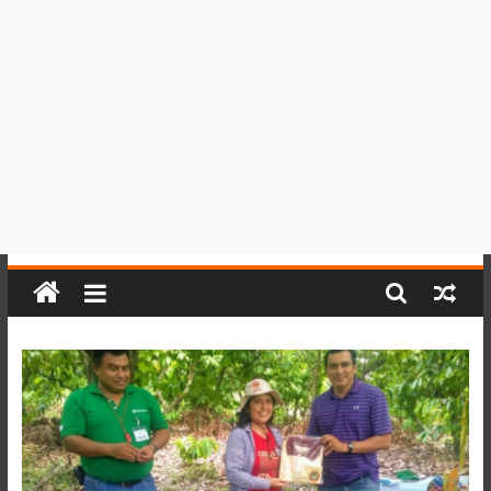
del
Perú,
Mundo
,
Ucayali,
San
Martín
y
Loreto