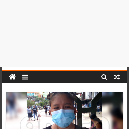
del
Perú,
Mundo
,
Ucayali,
San
Martín
y
Loreto