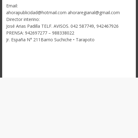
Email:
ahorapublicidad@hotmail.com ahoraregianal@gmail.com
Director interino:
José Arias Padilla TELF. AVISOS. 042 587749, 942467926
PRENSA: 942697277 – 988338022
Jr. España N° 211Barrio Suchiche • Tarapoto