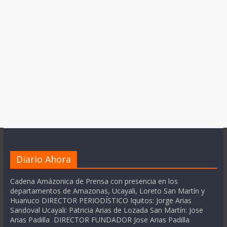
Diario Ahora
Cadena Amázonica de Prensa con presencia en los
departamentos de Amazonas, Ucayali, Loreto San Martín y
Huanuco DIRECTOR PERIODÍSTICO Iquitos: Jorge Arias
Sandoval Ucayali: Patricia Arias de Lozada San Martín: Jose
Arias Padilla DIRECTOR FUNDADOR Jose Arias Padilla