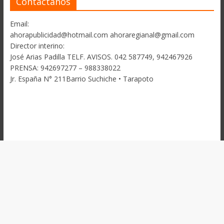
Contactanos
Email:
ahorapublicidad@hotmail.com ahoraregianal@gmail.com
Director interino:
José Arias Padilla TELF. AVISOS. 042 587749, 942467926
PRENSA: 942697277 – 988338022
Jr. España N° 211Barrio Suchiche • Tarapoto