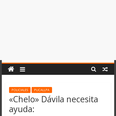
del
Perú,
Mundo
,
Ucayali,
San
Martín
y
Loreto
POLICIALES
PUCALLPA
«Chelo» Dávila necesita
ayuda: