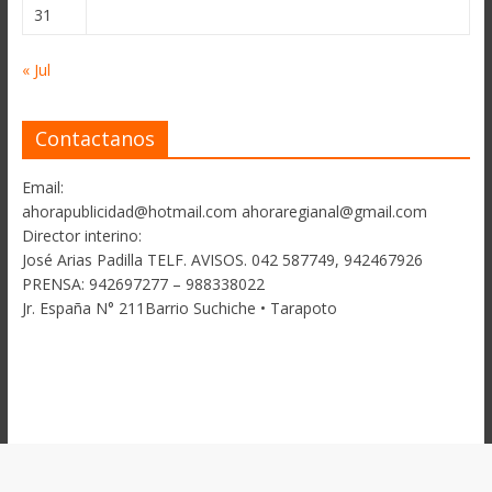
31
« Jul
Contactanos
Email:
ahorapublicidad@hotmail.com ahoraregianal@gmail.com
Director interino:
José Arias Padilla TELF. AVISOS. 042 587749, 942467926
PRENSA: 942697277 – 988338022
Jr. España N° 211Barrio Suchiche • Tarapoto