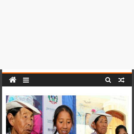
del
Perú,
Mundo
,
Ucayali,
San
Martín
y
Loreto