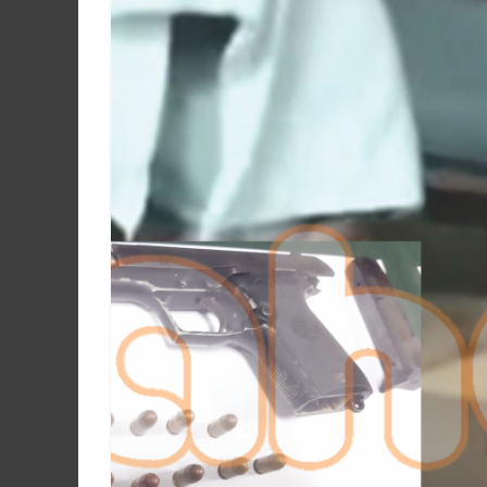
Martín
y
Loreto