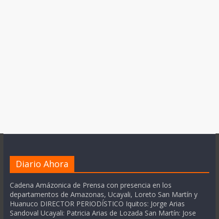
Diario Ahora
Cadena Amázonica de Prensa con presencia en los
departamentos de Amazonas, Ucayali, Loreto San Martín y
Huanuco DIRECTOR PERIODÍSTICO Iquitos: Jorge Arias
Sandoval Ucayali: Patricia Arias de Lozada San Martín: Jose