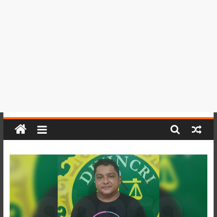
del
Perú,
Mundo
,
Ucayali,
San
Martín
y
Loreto