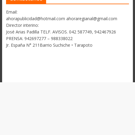
Email:
ahorapublicidad@hotmail.com ahoraregianal@gmail.com
Director interino:
José Arias Padilla TELF. AVISOS. 042 587749, 942467926
PRENSA: 942697277 – 988338022
Jr. España N° 211Barrio Suchiche • Tarapoto