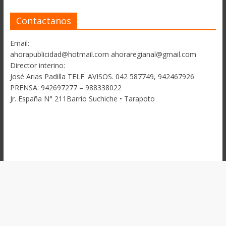
Contactanos
Email:
ahorapublicidad@hotmail.com ahoraregianal@gmail.com
Director interino:
José Arias Padilla TELF. AVISOS. 042 587749, 942467926
PRENSA: 942697277 – 988338022
Jr. España N° 211Barrio Suchiche • Tarapoto