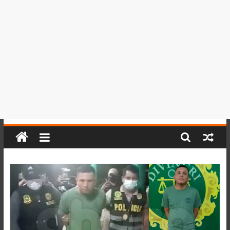
del
Perú,
Mundo
,
Ucayali,
San
Martín
y
Loreto