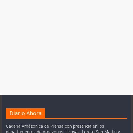
Diario Ahora
Cadena Amázonica de Prensa con presencia en los
departamentos de Amazonas, Ucayali, Loreto San Martín y