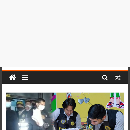
del
Perú,
Mundo
,
Ucayali,
San
Martín
y
Loreto