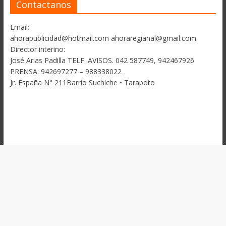
Contactanos
Email:
ahorapublicidad@hotmail.com ahoraregianal@gmail.com
Director interino:
José Arias Padilla TELF. AVISOS. 042 587749, 942467926
PRENSA: 942697277 – 988338022
Jr. España N° 211Barrio Suchiche • Tarapoto