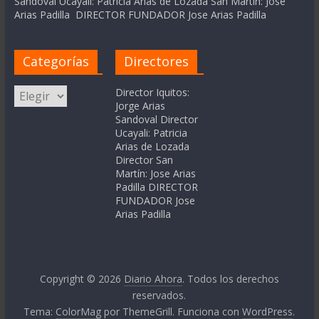
Sandoval Ucayali: Patricia Arias de Lozada San Martín: Jose
Arias Padilla DIRECTOR FUNDADOR Jose Arias Padilla
Categorías
Directores
Categorías
Director Iquitos:
Jorge Arias
Sandoval Director
Ucayali: Patricia
Arias de Lozada
Director San
Martín: Jose Arias
Padilla DIRECTOR
FUNDADOR Jose
Arias Padilla
Copyright © 2026
Diario Ahora
. Todos los derechos
reservados.
Tema:
ColorMag
por ThemeGrill. Funciona con
WordPress
.