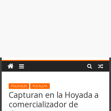
del
Perú,
Mundo
,
Ucayali,
San
Martín
y
Loreto
POLICIALES
PUCALLPA
Capturan en la Hoyada a
comercializador de