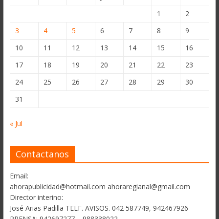
1
2
3
4
5
6
7
8
9
10
11
12
13
14
15
16
17
18
19
20
21
22
23
24
25
26
27
28
29
30
31
« Jul
Contactanos
Email:
ahorapublicidad@hotmail.com ahoraregianal@gmail.com
Director interino:
José Arias Padilla TELF. AVISOS. 042 587749, 942467926
PRENSA: 942697277 – 988338022