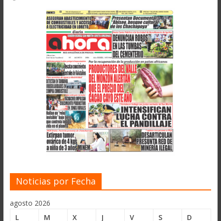
Noticias por Fecha
agosto 2026
L
M
X
J
V
S
D