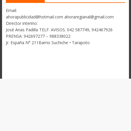
Email:
ahorapublicidad@hotmail.com ahoraregianal@gmail.com
Director interino:
José Arias Padilla TELF. AVISOS. 042 587749, 942467926
PRENSA: 942697277 – 988338022
Jr. España N° 211Barrio Suchiche • Tarapoto