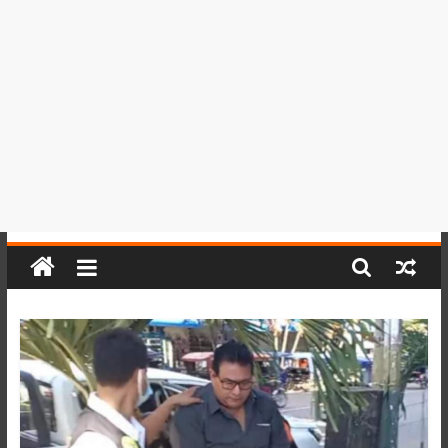
del
Perú,
Mundo
,
Ucayali,
San
Martín
y
Loreto