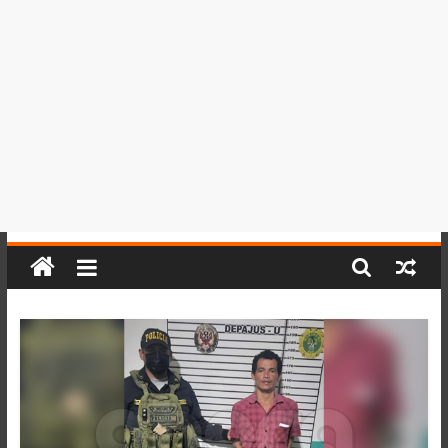
del
Perú,
Mundo
,
Ucayali,
San
Martín
y
Loreto