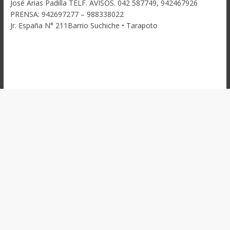
José Arias Padilla TELF. AVISOS. 042 587749, 942467926
PRENSA: 942697277 – 988338022
Jr. España N° 211Barrio Suchiche • Tarapoto