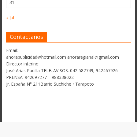
31
« Jul
Contactanos
Email:
ahorapublicidad@hotmail.com ahoraregianal@gmail.com
Director interino:
José Arias Padilla TELF. AVISOS. 042 587749, 942467926
PRENSA: 942697277 – 988338022
Jr. España N° 211Barrio Suchiche • Tarapoto