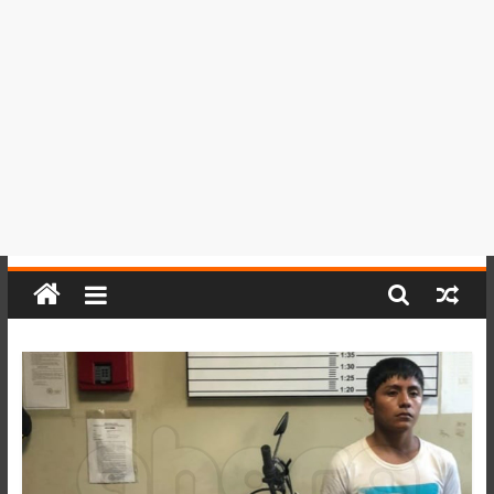
del
Perú,
Mundo
,
Ucayali,
San
Martín
y
Loreto