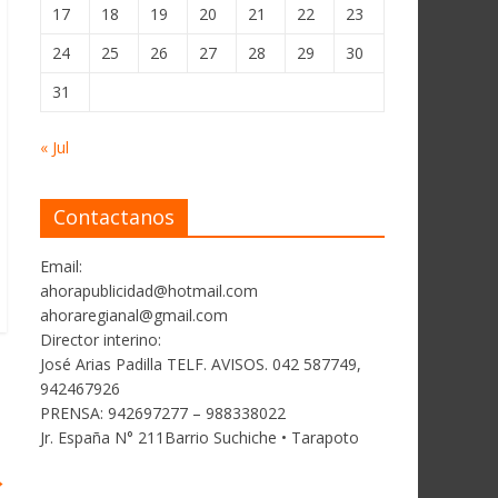
17
18
19
20
21
22
23
24
25
26
27
28
29
30
31
« Jul
Contactanos
Email:
ahorapublicidad@hotmail.com
ahoraregianal@gmail.com
Director interino:
José Arias Padilla TELF. AVISOS. 042 587749,
942467926
PRENSA: 942697277 – 988338022
Jr. España N° 211Barrio Suchiche • Tarapoto
→