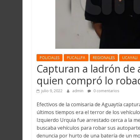
Martín
y
Loreto
POLICIALES
PUCALLPA
REGIONALES
UCAYALI
Capturan a ladrón de 
quien compró lo roba
julio 9, 2022
admin
0 comentarios
Efectivos de la comisaria de Aguaytía captur
últimos tiempos era el terror de los vehícul
Izquierdo Urquia fue arrestado cerca a la 
buscaba vehículos para robar sus autopartes
denuncia por hurto de una batería de un mo