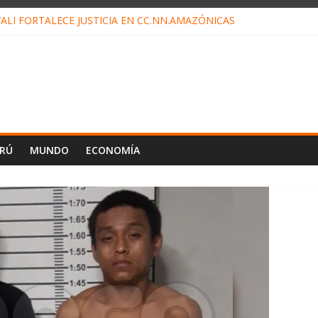
ALI FORTALECE JUSTICIA EN CC.NN.AMAZÓNICAS
LOJ INVISIBLE” BAJO TIERRA QUE CONTROLA TODA LA VIDA EN EL
ALIAGA NO EXPLICA RENUNCIA DE LUIS RUBIO
ES EL ÚLTIMO DÍA PARA PAGOS DE RECIBOS
TAHUANIA IRREGULARIDADES EN COMPRA COMBUSTIBLE
ERÚ
MUNDO
ECONOMÍA