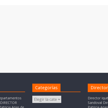
Categorías
Directo
Categorías
departamentos
Director Iqui
o DIRECTOR
Sandoval Dir
atricia Arias de
Patricia Ari