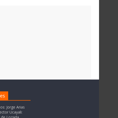
res
tos: Jorge Arias
ector Ucayali:
as de Lozada