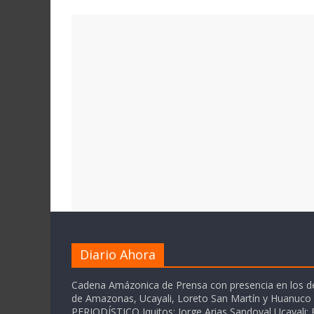
Diario Ahora
Cadena Amázonica de Prensa con presencia en los 
de Amazonas, Ucayali, Loreto San Martín y Huanuc
PERIODÍSTICO Iquitos: Jorge Arias Sandoval Ucayali: P