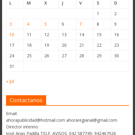
L
M
X
J
V
S
D
1
2
3
4
5
6
7
8
9
10
11
12
13
14
15
16
17
18
19
20
21
22
23
24
25
26
27
28
29
30
31
« Jul
Contactanos
Email:
ahorapublicidad@hotmail.com ahoraregianal@gmail.com
Director interino:
José Arias Padilla TELF. AVISOS. 042 587749, 942467926