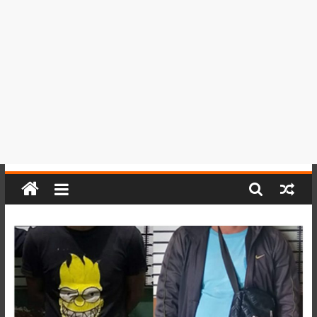
del
Perú,
Mundo
,
Ucayali,
San
Martín
y
Loreto