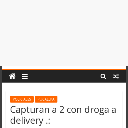
del
Perú,
Mundo
,
Ucayali,
San
Martín
y
Loreto
POLICIALES
PUCALLPA
Capturan a 2 con droga a
delivery .: