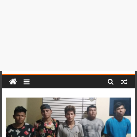
del
Perú,
Mundo
,
Ucayali,
San
Martín
y
Loreto