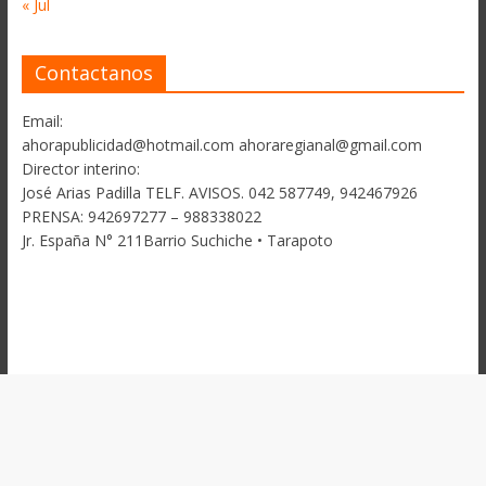
« Jul
Contactanos
Email:
ahorapublicidad@hotmail.com ahoraregianal@gmail.com
Director interino:
José Arias Padilla TELF. AVISOS. 042 587749, 942467926
PRENSA: 942697277 – 988338022
Jr. España N° 211Barrio Suchiche • Tarapoto