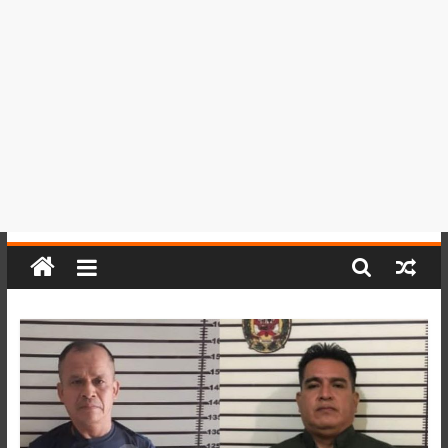
del
Perú,
Mundo
,
Ucayali,
San
Martín
y
Loreto