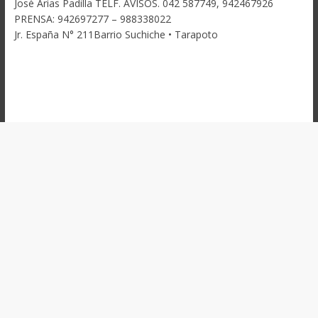
José Arias Padilla TELF. AVISOS. 042 587749, 942467926
PRENSA: 942697277 – 988338022
Jr. España N° 211Barrio Suchiche • Tarapoto