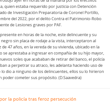
produjo ayer en horas de la mañana por los efectivos
, quien estaba requerido por justicia con Detención
zgado de Investigación Preparatoria de Coronel Portillo,
embre del 2022, por el delito Contra el Patrimonio-Robo
ente de Lesiones graves por PAF.
presente en horas de la noche, este delincuente y su
egro sin placa de rodaje a la vista, interceptaron al
e 47 años, en la vereda de su vivienda, ubicado en la
do se aprestaba a ingresar en compañía de su hijo mayor,
uevos soles que acababan de retirar del banco, el policía
iban a perpetrar su atraco, les adelanta haciendo uso de
lo dio a ninguno de los delincuentes, ellos su lo hirieron
in poder cometer sus propósito. (D.Saavedra)
r la policía tras feroz persecución