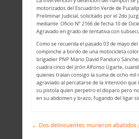
La intervención y detención del hampón se 
motorizados del Escuadrón Verde de Pucallpa
Preliminar Judicial, solicitado por el 2do Ju
mediante Oficio Nº 2166 de fecha 10 de Dici
Agravado en grado de tentativa con subsecu
Como se recuerda el pasado 03 de mayo del 
compinche a bordo de una motocicleta color n
brigadier PNP Mario David Panduro Sánchez d
cuadra cinco del jirón Alfonso Ugarte, cuan
quienes traían consigo la suma de ocho mil n
agraviado al percatarse de la intensión que 
su pistola quien perpetro el disparo pero no 
en su abdomen y brazo, fugando del ligar s
←
Dos delincuentes murieron abatidos po