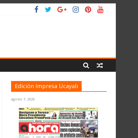
IO
Edición Impresa Ucayali
agosto 7, 2026