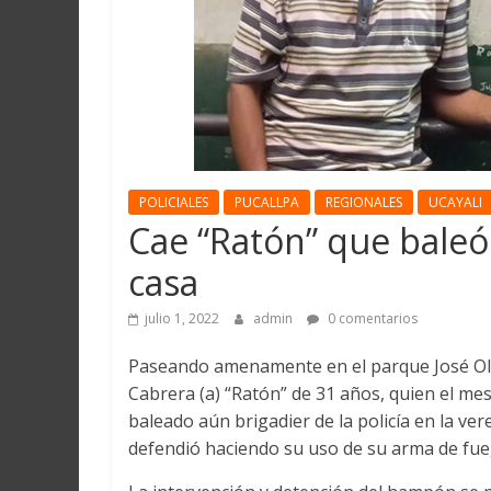
Martín
y
Loreto
POLICIALES
PUCALLPA
REGIONALES
UCAYALI
Cae “Ratón” que baleó 
casa
julio 1, 2022
admin
0 comentarios
Paseando amenamente en el parque José Ola
Cabrera (a) “Ratón” de 31 años, quien el me
baleado aún brigadier de la policía en la ver
defendió haciendo su uso de su arma de fue