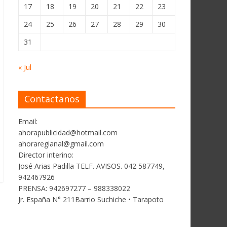
17
18
19
20
21
22
23
24
25
26
27
28
29
30
31
« Jul
Contactanos
Email:
ahorapublicidad@hotmail.com
ahoraregianal@gmail.com
Director interino:
José Arias Padilla TELF. AVISOS. 042 587749,
942467926
PRENSA: 942697277 – 988338022
Jr. España N° 211Barrio Suchiche • Tarapoto