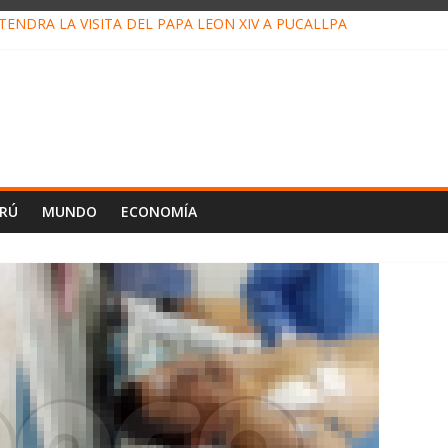
ENDRÁ LA VISITA DEL PAPA LEÓN XIV A PUCALLPA
CONCURSO DE MICRORELATOS BIBLIOTECUENTO 2026
NUEVA DIRECTIVA SUDUNU
PACTO DE ECONOMÍAS ILEGALES CONTRA PPII DE UCAYALI
E PETRÓLEO EN PERÚ SUPERÓ LOS 36 MIL BARRILES/DÍA EN JUL
ERÚ
MUNDO
ECONOMÍA