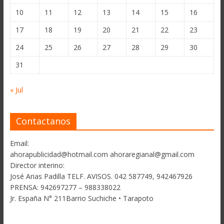
10
11
12
13
14
15
16
17
18
19
20
21
22
23
24
25
26
27
28
29
30
31
« Jul
Contactanos
Email:
ahorapublicidad@hotmail.com ahoraregianal@gmail.com
Director interino:
José Arias Padilla TELF. AVISOS. 042 587749, 942467926
PRENSA: 942697277 – 988338022
Jr. España N° 211Barrio Suchiche • Tarapoto