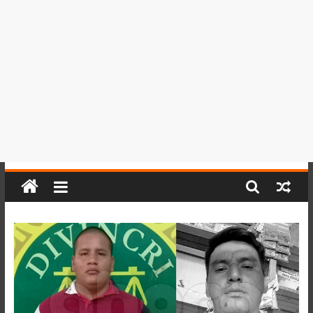
del
Perú,
Mundo
,
Ucayali,
San
Martín
y
Loreto