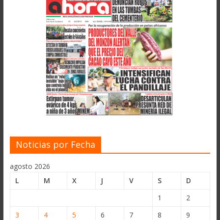
Noticias por Fecha
agosto 2026
L
M
X
J
V
S
D
1
2
3
4
5
6
7
8
9