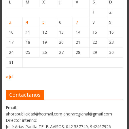
L
M
X
J
V
S
D
1
2
3
4
5
6
7
8
9
10
11
12
13
14
15
16
17
18
19
20
21
22
23
24
25
26
27
28
29
30
31
« Jul
Contactanos
Email:
ahorapublicidad@hotmail.com ahoraregianal@gmail.com
Director interino:
José Arias Padilla TELF. AVISOS. 042 587749, 942467926