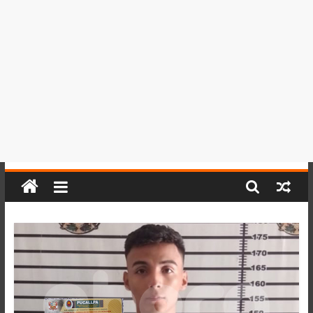
del
Perú,
Mundo
,
Ucayali,
San
Martín
y
Loreto