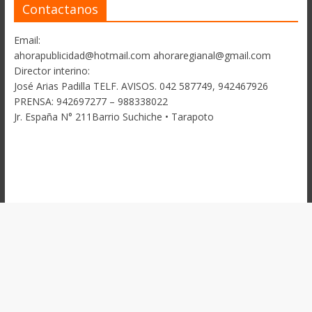
Contactanos
Email:
ahorapublicidad@hotmail.com ahoraregianal@gmail.com
Director interino:
José Arias Padilla TELF. AVISOS. 042 587749, 942467926
PRENSA: 942697277 – 988338022
Jr. España N° 211Barrio Suchiche • Tarapoto