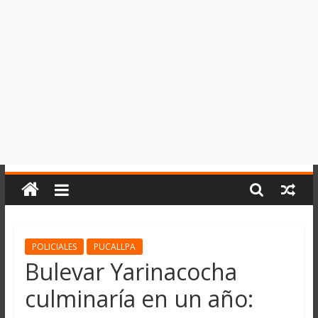
del
Perú,
Mundo
,
Ucayali,
San
Martín
y
Loreto
POLICIALES
PUCALLPA
Bulevar Yarinacocha
culminaría en un año: