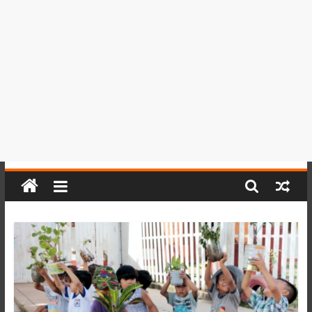
del
Perú,
Mundo
,
Ucayali,
San
Martín
y
Loreto