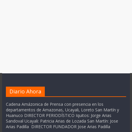
Diario Ahora
Cadena Amázonica de Prensa con presencia en los
departamentos de Amazonas, Ucayali, Loreto San Martín y
Huanuco DIRECTOR PERIODÍSTICO Iquitos: Jorge Arias
Sandoval Ucayali: Patricia Arias de Lozada San Martín: Jose
Arias Padilla DIRECTOR FUNDADOR Jose Arias Padilla