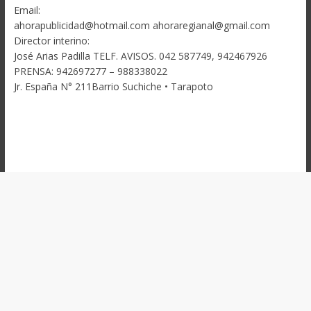
Email:
ahorapublicidad@hotmail.com ahoraregianal@gmail.com
Director interino:
José Arias Padilla TELF. AVISOS. 042 587749, 942467926
PRENSA: 942697277 – 988338022
Jr. España N° 211Barrio Suchiche • Tarapoto