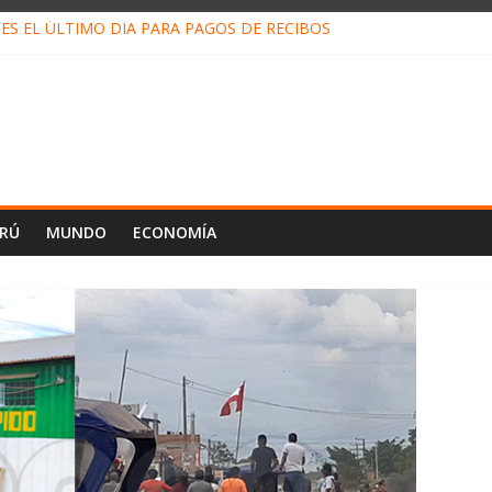
ES EL ÚLTIMO DÍA PARA PAGOS DE RECIBOS
o Escobar del Águila: LO QUE DICE LA HOJA DE VIDA PRESENTADA 
N EN EL TRABAJO: CINCO TÉCNICAS PARA POTENCIARLA
LOJ INVISIBLE” BAJO TIERRA QUE CONTROLA TODA LA VIDA EN E
ALIAGA NO EXPLICA RENUNCIA DE LUIS RUBIO
ERÚ
MUNDO
ECONOMÍA