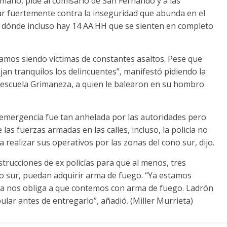
mano, pide al comisario de San Fernando y a las
ar fuertemente contra la inseguridad que abunda en el
B, dónde incluso hay 14 AA.HH que se sienten en completo
os siendo víctimas de constantes asaltos. Pese que
n tranquilos los delincuentes”, manifestó pidiendo la
la escuela Grimaneza, a quien le balearon en su hombro
 emergencia fue tan anhelada por las autoridades pero
las fuerzas armadas en las calles, incluso, la policía no
realizar sus operativos por las zonas del cono sur, dijo.
trucciones de ex policías para que al menos, tres
 sur, puedan adquirir arma de fuego. “Ya estamos
cia nos obliga a que contemos con arma de fuego. Ladrón
lar antes de entregarlo”, añadió. (Miller Murrieta)