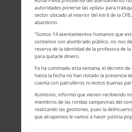
Ronal Paiva presidente del asentamiento hu
autoridades ponerse las «pilas» para trabaj
sector ubicado al interior del km 6 de la CF
abandono.
“Somos 14 asentamientos humanos que estam
contamos con alumbrado público, no nos deja
reserva de la identidad de la profesora de 
para quitarle dinero.
Ya ha culminado esta semana, el decreto de
hasta la fecha no han notado la presencia de 
cuenta con patrulleros ni motos buenas para 
Asimismo, informó que vienen recibiendo ins
miembros de las rondas campesinas del cono
realizando las gestiones, pues la delincuen
que atrapemos le vamos a hacer justicia popu