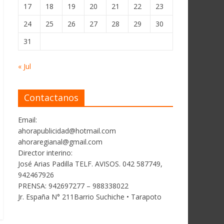
17
18
19
20
21
22
23
24
25
26
27
28
29
30
31
« Jul
Contactanos
Email:
ahorapublicidad@hotmail.com
ahoraregianal@gmail.com
Director interino:
José Arias Padilla TELF. AVISOS. 042 587749,
942467926
PRENSA: 942697277 – 988338022
Jr. España N° 211Barrio Suchiche • Tarapoto