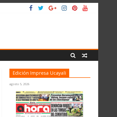
ANTE EL JNE
L PLANETA
Edición Impresa Ucayali
agosto 5, 2026