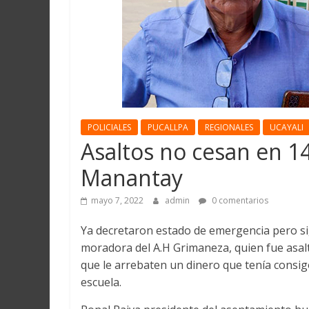
Martín
y
Loreto
POLICIALES
PUCALLPA
REGIONALES
UCAYALI
Asaltos no cesan en 
Manantay
mayo 7, 2022
admin
0 comentarios
Ya decretaron estado de emergencia pero si
moradora del A.H Grimaneza, quien fue asal
que le arrebaten un dinero que tenía consigo
escuela.