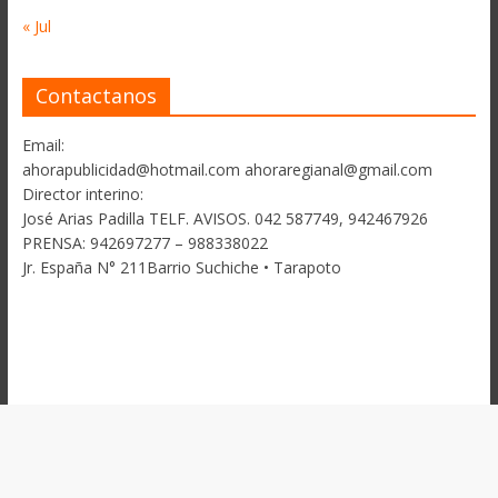
« Jul
Contactanos
Email:
ahorapublicidad@hotmail.com ahoraregianal@gmail.com
Director interino:
José Arias Padilla TELF. AVISOS. 042 587749, 942467926
PRENSA: 942697277 – 988338022
Jr. España N° 211Barrio Suchiche • Tarapoto