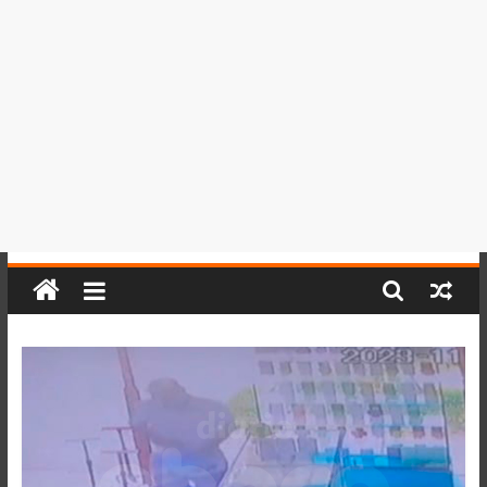
del
Perú,
Mundo
,
Ucayali,
San
Martín
y
Loreto