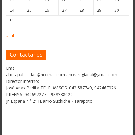
24
25
26
27
28
29
30
31
« Jul
Contactanos
Email:
ahorapublicidad@hotmail.com ahoraregianal@gmail.com
Director interino:
José Arias Padilla TELF. AVISOS. 042 587749, 942467926
PRENSA: 942697277 – 988338022
Jr. España N° 211Barrio Suchiche • Tarapoto