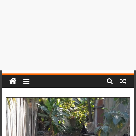
del
Perú,
Mundo
,
Ucayali,
San
Martín
y
Loreto