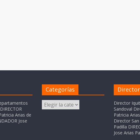
Categorías
Directo
Categorías
departamentos
Director Iqui
o DIRECTOR
Sandoval Dir
atricia Arias de
Patricia Ari
FUNDADOR Jose
Director San 
Padilla DI
Jose Arias Pa