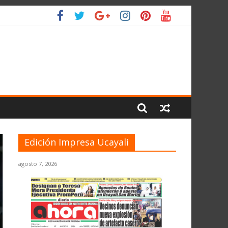
IO
Edición Impresa Ucayali
agosto 7, 2026