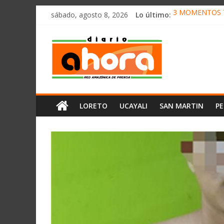
олимп казино
Saltar
sábado, agosto 8, 2026
Lo último:
3 MOMENTOS T
al
CONVOCAN A 
contenido
Diario
ELEGIRÁN LA 
DENUNCIAN IM
PRODUCCIÓN D
Ahora
Cadena
LORETO
UCAYALI
SAN MARTIN
P
Amazónica
de
Prensa
Noticias
del
Perú,
Mundo
,
Ucayali,
San