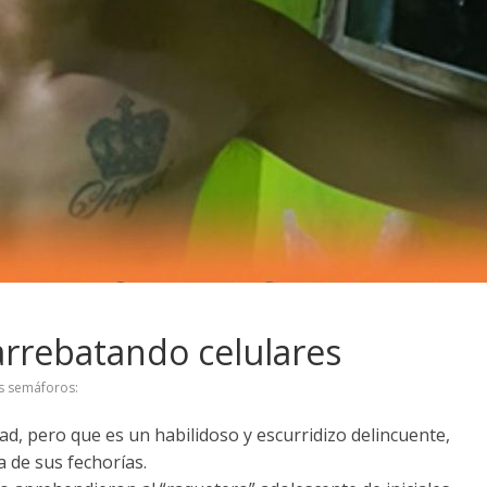
rrebatando celulares
os semáforos:
ad, pero que es un habilidoso y escurridizo delincuente,
 de sus fechorías.