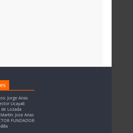
res
tos: Jorge Arias
ector Ucayali:
as de Lozada
Martín: Jose Arias
RECTOR FUNDADOR
dilla