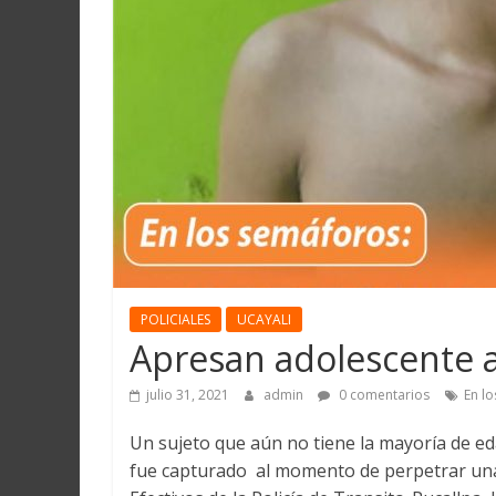
Martín
y
Loreto
POLICIALES
UCAYALI
Apresan adolescente a
julio 31, 2021
admin
0 comentarios
En l
Un sujeto que aún no tiene la mayoría de ed
fue capturado al momento de perpetrar una