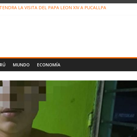
ENDRÁ LA VISITA DEL PAPA LEÓN XIV A PUCALLPA
CONCURSO DE MICRORELATOS BIBLIOTECUENTO 2026
NUEVA DIRECTIVA SUDUNU
PACTO DE ECONOMÍAS ILEGALES CONTRA PPII DE UCAYALI
E PETRÓLEO EN PERÚ SUPERÓ LOS 36 MIL BARRILES/DÍA EN JUL
ERÚ
MUNDO
ECONOMÍA