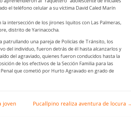
 lo aprehendieron al “raquetero” adolescente de iniciales
do el teléfono celular a su víctima David Caled Marín
la intersección de los jirones Iquitos con Las Palmeras,
re, distrito de Yarinacocha.
a patrullando una pareja de Policías de Tránsito, los
vo del individuo, fueron detrás de él hasta alcanzarlos y
raído del agraviado, quienes fueron conducidos hasta la
ición de los efectivos de la Sección Familia para las
Ley Penal que cometió por Hurto Agravado en grado de
a joven
Pucallpino realiza aventura de locura