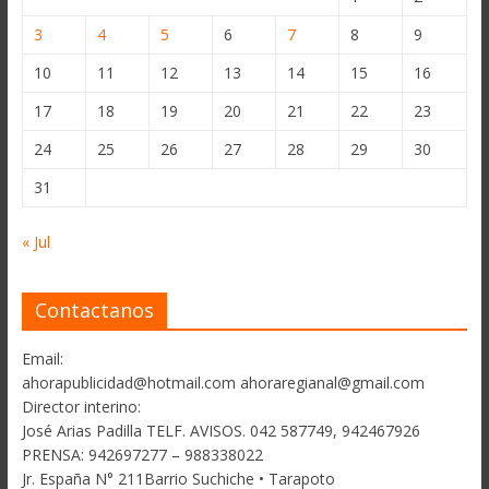
3
4
5
6
7
8
9
10
11
12
13
14
15
16
17
18
19
20
21
22
23
24
25
26
27
28
29
30
31
« Jul
Contactanos
Email:
ahorapublicidad@hotmail.com ahoraregianal@gmail.com
Director interino:
José Arias Padilla TELF. AVISOS. 042 587749, 942467926
PRENSA: 942697277 – 988338022
Jr. España N° 211Barrio Suchiche • Tarapoto