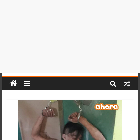
del
Perú,
Mundo
,
Ucayali,
San
Martín
y
Loreto