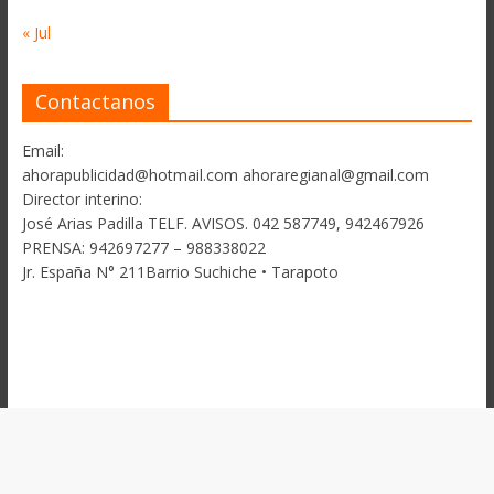
« Jul
Contactanos
Email:
ahorapublicidad@hotmail.com ahoraregianal@gmail.com
Director interino:
José Arias Padilla TELF. AVISOS. 042 587749, 942467926
PRENSA: 942697277 – 988338022
Jr. España N° 211Barrio Suchiche • Tarapoto