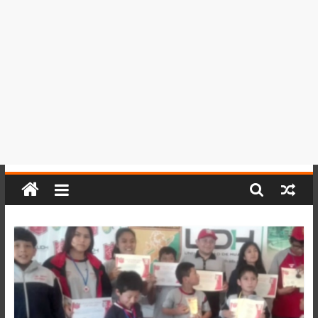
del
Perú,
Mundo
,
Ucayali,
San
Martín
y
Loreto