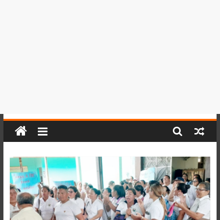
del
Perú,
Mundo
,
Ucayali,
San
Martín
y
Loreto