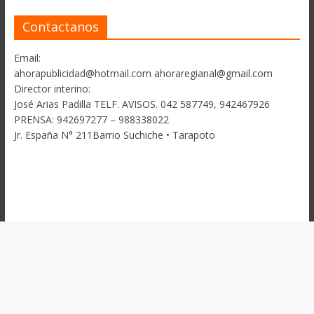
Contactanos
Email:
ahorapublicidad@hotmail.com ahoraregianal@gmail.com
Director interino:
José Arias Padilla TELF. AVISOS. 042 587749, 942467926
PRENSA: 942697277 – 988338022
Jr. España N° 211Barrio Suchiche • Tarapoto