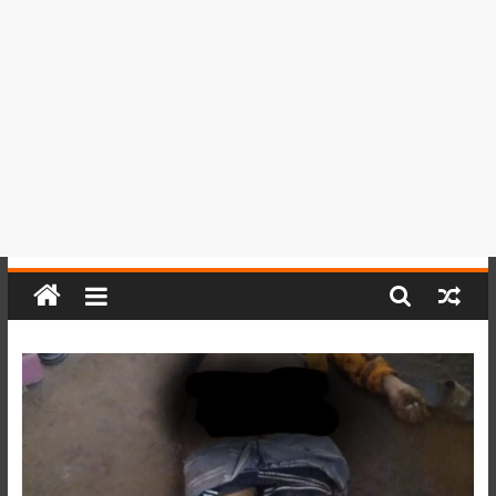
del
Perú,
Mundo
,
Ucayali,
San
Martín
y
Loreto