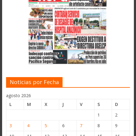
Noticias por Fecha
agosto 2026
L
M
X
J
V
S
D
1
2
3
4
5
6
7
8
9