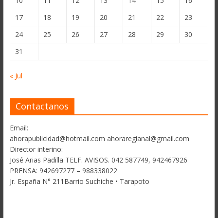
10
11
12
13
14
15
16
17
18
19
20
21
22
23
24
25
26
27
28
29
30
31
« Jul
Contactanos
Email:
ahorapublicidad@hotmail.com ahoraregianal@gmail.com
Director interino:
José Arias Padilla TELF. AVISOS. 042 587749, 942467926
PRENSA: 942697277 – 988338022
Jr. España N° 211Barrio Suchiche • Tarapoto