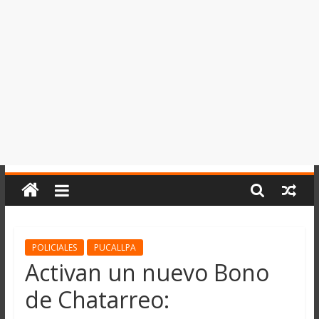
del
Perú,
Mundo
,
Ucayali,
San
Martín
y
Loreto
POLICIALES
PUCALLPA
Activan un nuevo Bono
de Chatarreo: