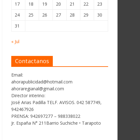
17
18
19
20
21
22
23
24
25
26
27
28
29
30
31
« Jul
Contactanos
Email:
ahorapublicidad@hotmail.com
ahoraregianal@gmail.com
Director interino:
José Arias Padilla TELF. AVISOS. 042 587749,
942467926
PRENSA: 942697277 – 988338022
Jr. España N° 211Barrio Suchiche • Tarapoto