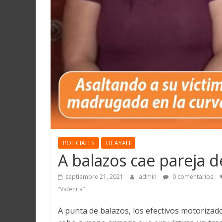
Martín
y
Loreto
POLICIALES
UCAYALI
A balazos cae pareja d
septiembre 21, 2021
admin
0 comentarios
“Videnita”
A punta de balazos, los efectivos motorizado