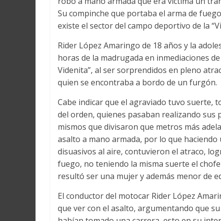
robo a mano armada que era víctima un trans
Su compinche que portaba el arma de fuego 
existe el sector del campo deportivo de la “V
Rider López Amaringo de 18 años y la adolesc
horas de la madrugada en inmediaciones de 
Videnita”, al ser sorprendidos en pleno at
quien se encontraba a bordo de un furgón.
Cabe indicar que el agraviado tuvo suerte, 
del orden, quienes pasaban realizando sus p
mismos que divisaron que metros más adelan
asalto a mano armada, por lo que haciendo 
disuasivos al aire, contuvieron el atraco, l
fuego, no teniendo la misma suerte el chofe
resultó ser una mujer y además menor de e
El conductor del motocar Rider López Amaring
que ver con el asalto, argumentando que su 
habían tomado una carrera, esto en su intent