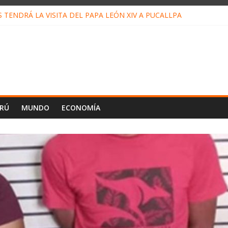
TENDRÁ LA VISITA DEL PAPA LEÓN XIV A PUCALLPA
 CONCURSO DE MICRORELATOS BIBLIOTECUENTO 2026
 NUEVA DIRECTIVA SUDUNU
MPACTO DE ECONOMÍAS ILEGALES CONTRA PPII DE UCAYALI
DE PETRÓLEO EN PERÚ SUPERÓ LOS 36 MIL BARRILES/DÍA EN JU
ERÚ
MUNDO
ECONOMÍA