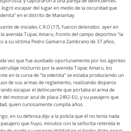
portista, y capturaron a una pareja de delincuentes.
logró escapar del lugar en medio de la oscuridad que
idenita” en el distrito de Manantay.
ente de iniciales C.R.O (17), fueron detenidos ayer en
la avenida Túpac Amaru, frontis del campo deportivo “la
raco a su víctima Pedro Gamarra Zambrano de 37 años,
toda vez que fue auxiliado oportunamente por los agentes
atrullaje nocturno por la avenida Túpac Amaru, los
te en la curva de “la videnita” se estaba produciendo un
uso de sus armas de reglamento, realizando disparos
ogrando escapar el delincuente que portaba el arma de
r del motocar azul de placa 2492-EU, y su pasajero que
dad, quien curiosamente cumplía años.
o, en su defensa dijo a la policía que él no tenía nada
pasajero que huyo, minutos con la señorita retenida le
o de evadir su responsabilidad en el hecho ilícito penal,