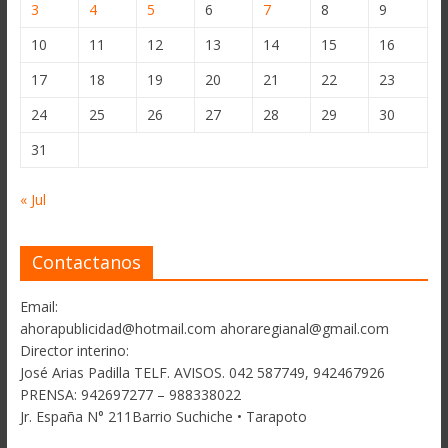
3
4
5
6
7
8
9
10
11
12
13
14
15
16
17
18
19
20
21
22
23
24
25
26
27
28
29
30
31
« Jul
Contactanos
Email:
ahorapublicidad@hotmail.com ahoraregianal@gmail.com
Director interino:
José Arias Padilla TELF. AVISOS. 042 587749, 942467926
PRENSA: 942697277 – 988338022
Jr. España N° 211Barrio Suchiche • Tarapoto