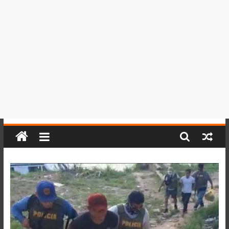
del
Perú,
Mundo
,
Ucayali,
San
Martín
y
Loreto