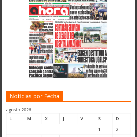
Noticias por Fecha
agosto 2026
L
M
X
J
V
S
D
1
2