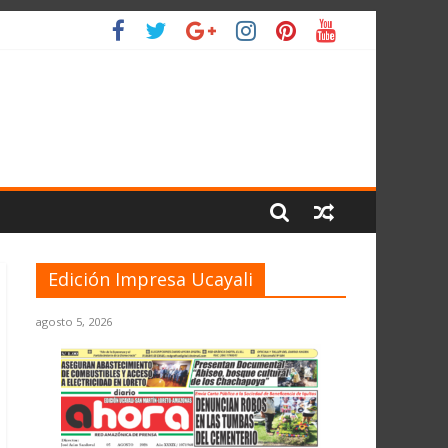
ANTE EL JNE
L PLANETA
Edición Impresa Ucayali
agosto 5, 2026