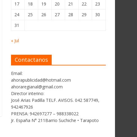
17
18
19
20
21
22
23
24
25
26
27
28
29
30
31
« Jul
Contactanos
Email:
ahorapublicidad@hotmail.com
ahoraregianal@gmail.com
Director interino:
José Arias Padilla TELF. AVISOS. 042 587749,
942467926
PRENSA: 942697277 – 988338022
Jr. España N° 211Barrio Suchiche • Tarapoto