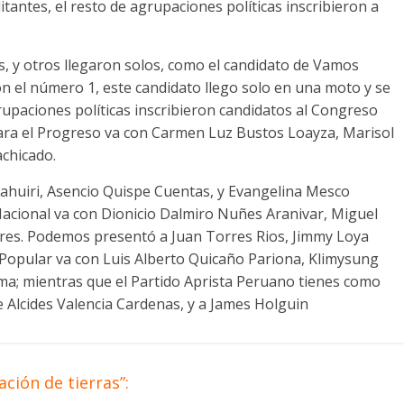
tantes, el resto de agrupaciones políticas inscribieron a
s, y otros llegaron solos, como el candidato de Vamos
n el número 1, este candidato llego solo en una moto y se
grupaciones políticas inscribieron candidatos al Congreso
ara el Progreso va con Carmen Luz Bustos Loayza, Marisol
achicado.
nahuiri, Asencio Quispe Cuentas, y Evangelina Mesco
acional va con Dionicio Dalmiro Nuñes Aranivar, Miguel
rres. Podemos presentó a Juan Torres Rios, Jimmy Loya
 Popular va con Luis Alberto Quicaño Pariona, Klimysung
a; mientras que el Partido Aprista Peruano tienes como
ge Alcides Valencia Cardenas, y a James Holguin
ción de tierras”: