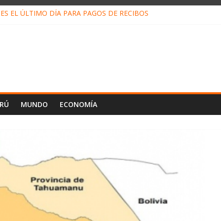
ES EL ÚLTIMO DÍA PARA PAGOS DE RECIBOS
o Escobar del Águila: LO QUE DICE LA HOJA DE VIDA PRESENTADA 
N EN EL TRABAJO: CINCO TÉCNICAS PARA POTENCIARLA
LOJ INVISIBLE” BAJO TIERRA QUE CONTROLA TODA LA VIDA EN E
ALIAGA NO EXPLICA RENUNCIA DE LUIS RUBIO
ERÚ
MUNDO
ECONOMÍA