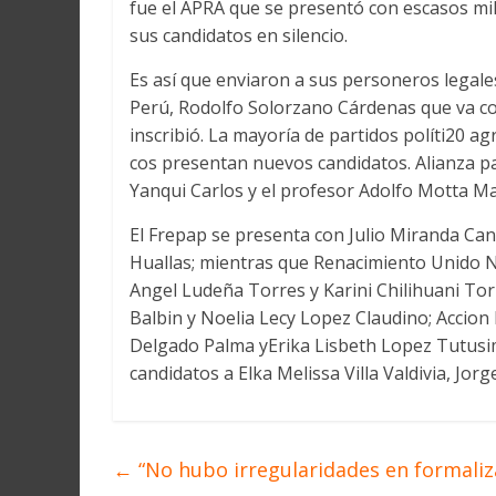
fue el APRA que se presentó con escasos mili
sus candidatos en silencio.
Es así que enviaron a sus personeros legale
Perú, Rodolfo Solorzano Cárdenas que va co
inscribió. La mayoría de partidos políti20 a
cos presentan nuevos candidatos. Alianza p
Yanqui Carlos y el profesor Adolfo Motta M
El Frepap se presenta con Julio Miranda Ca
Huallas; mientras que Renacimiento Unido N
Angel Ludeña Torres y Karini Chilihuani To
Balbin y Noelia Lecy Lopez Claudino; Accion
Delgado Palma yErika Lisbeth Lopez Tutusim
candidatos a Elka Melissa Villa Valdivia, Jor
←
“No hubo irregularidades en formaliza