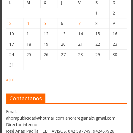
L
M
X
J
V
S
D
1
2
3
4
5
6
7
8
9
10
11
12
13
14
15
16
17
18
19
20
21
22
23
24
25
26
27
28
29
30
31
« Jul
Contactanos
Email:
ahorapublicidad@hotmail.com ahoraregianal@gmail.com
Director interino:
José Arias Padilla TELF. AVISOS. 042 587749, 942467926