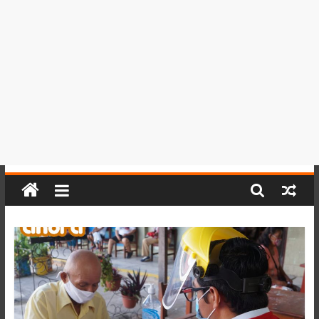
del
Perú,
Mundo
,
Ucayali,
San
Martín
y
Loreto