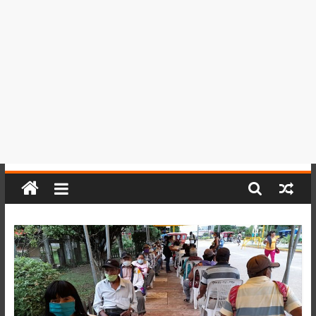
del
Perú,
Mundo
,
Ucayali,
San
Martín
y
Loreto