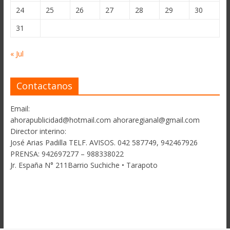
24
25
26
27
28
29
30
31
« Jul
Contactanos
Email:
ahorapublicidad@hotmail.com ahoraregianal@gmail.com
Director interino:
José Arias Padilla TELF. AVISOS. 042 587749, 942467926
PRENSA: 942697277 – 988338022
Jr. España N° 211Barrio Suchiche • Tarapoto