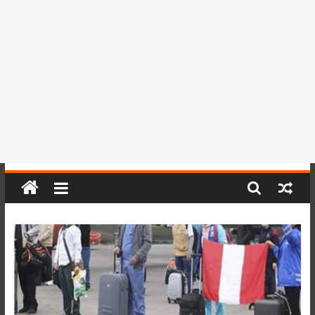
del
Perú,
Mundo
,
Ucayali,
San
Martín
y
Loreto