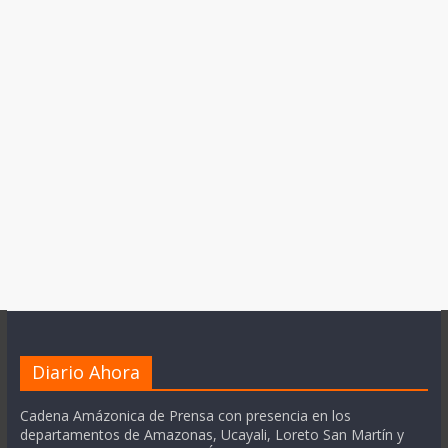
Diario Ahora
Cadena Amázonica de Prensa con presencia en los
departamentos de Amazonas, Ucayali, Loreto San Martín y