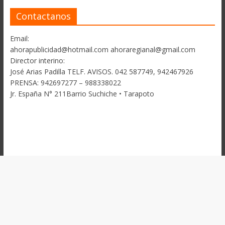
Contactanos
Email:
ahorapublicidad@hotmail.com ahoraregianal@gmail.com
Director interino:
José Arias Padilla TELF. AVISOS. 042 587749, 942467926
PRENSA: 942697277 – 988338022
Jr. España N° 211Barrio Suchiche • Tarapoto