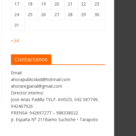
17
18
19
20
21
22
23
24
25
26
27
28
29
30
31
« Jul
Contactanos
Email:
ahorapublicidad@hotmail.com
ahoraregianal@gmail.com
Director interino:
José Arias Padilla TELF. AVISOS. 042 587749,
942467926
PRENSA: 942697277 – 988338022
Jr. España N° 211Barrio Suchiche • Tarapoto