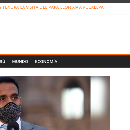
TENDRÁ LA VISITA DEL PAPA LEÓN XIV A PUCALLPA
 CONCURSO DE MICRORELATOS BIBLIOTECUENTO 2026
 NUEVA DIRECTIVA SUDUNU
MPACTO DE ECONOMÍAS ILEGALES CONTRA PPII DE UCAYALI
DE PETRÓLEO EN PERÚ SUPERÓ LOS 36 MIL BARRILES/DÍA EN JU
ERÚ
MUNDO
ECONOMÍA