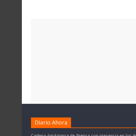
Diario Ahora
Cadena Amázonica de Prensa con presencia en los 