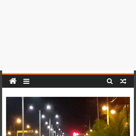
del
Perú,
Mundo
,
Ucayali,
San
Martín
y
Loreto