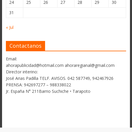
24
25
26
27
28
29
30
31
« Jul
Contactanos
Email:
ahorapublicidad@hotmail.com ahoraregianal@gmail.com
Director interino:
José Arias Padilla TELF. AVISOS. 042 587749, 942467926
PRENSA: 942697277 – 988338022
Jr. España N° 211Barrio Suchiche • Tarapoto