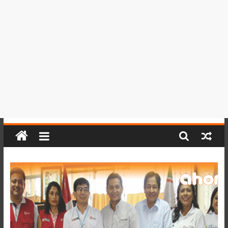
del
Perú,
Mundo
,
Ucayali,
San
Martín
y
Loreto