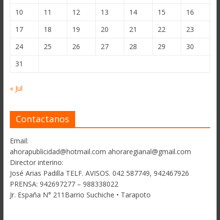
10
11
12
13
14
15
16
17
18
19
20
21
22
23
24
25
26
27
28
29
30
31
« Jul
Contactanos
Email:
ahorapublicidad@hotmail.com ahoraregianal@gmail.com
Director interino:
José Arias Padilla TELF. AVISOS. 042 587749, 942467926
PRENSA: 942697277 – 988338022
Jr. España N° 211Barrio Suchiche • Tarapoto