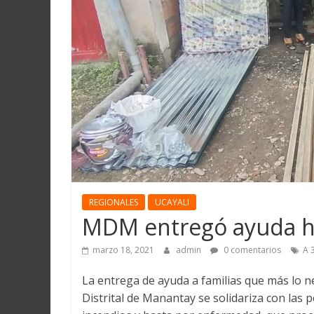
Martín
y
Loreto
REGIONALES
UCAYALI
MDM entregó ayuda hu
marzo 18, 2021
admin
0 comentarios
A 
La entrega de ayuda a familias que más lo ne
Distrital de Manantay se solidariza con las 