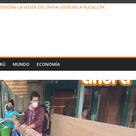
ENDRÁ LA VISITA DEL PAPA LEÓN XIV A PUCALLPA
ONCURSO DE MICRORELATOS BIBLIOTECUENTO 2026
NUEVA DIRECTIVA SUDUNU
PACTO DE ECONOMÍAS ILEGALES CONTRA PPII DE UCAYALI
 PETRÓLEO EN PERÚ SUPERÓ LOS 36 MIL BARRILES/DÍA EN JULI
ERÚ
MUNDO
ECONOMÍA