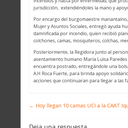
incendios y hasta por enfermedad, que pro
jurisdicción, extendiéndoles la mano y apoy
Por encargo del burgomaestre manantaíno, l
Mujer y Asuntos Sociales, entregó ayuda hu
damnificada por incendio, quien recibió planc
colchones, camas, mosquiteros, colchas, mena
Posteriormente, la Regidora junto al persona
asentamiento humano María Luisa Paredes 
encuentra postrado, entregándole una bolsa
A.H Roca Fuerte, para brinda apoyo solidar
acciones que continuaran para llegar a las f
←
Hoy llegan 10 camas UCI a la CAAT Iq
Deja una respuesta