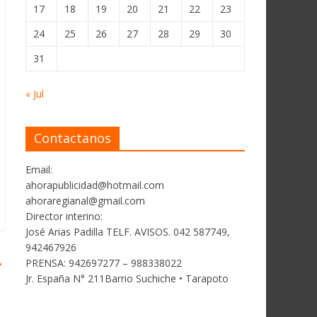
17
18
19
20
21
22
23
24
25
26
27
28
29
30
31
« Jul
Contactanos
Email:
ahorapublicidad@hotmail.com
ahoraregianal@gmail.com
Director interino:
José Arias Padilla TELF. AVISOS. 042 587749,
942467926
→
PRENSA: 942697277 – 988338022
Jr. España N° 211Barrio Suchiche • Tarapoto