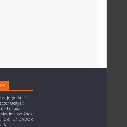
res
tos: Jorge Arias
ector Ucayali:
as de Lozada
Martín: Jose Arias
RECTOR FUNDADOR
dilla