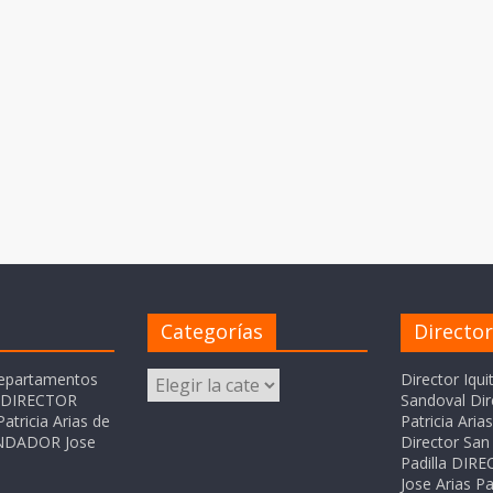
Categorías
Directo
Categorías
departamentos
Director Iqui
o DIRECTOR
Sandoval Dir
atricia Arias de
Patricia Ari
FUNDADOR Jose
Director San 
Padilla DI
Jose Arias Pa