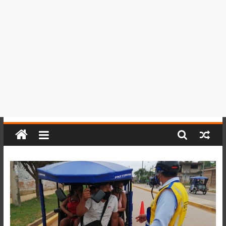
del
Perú,
Mundo
,
Ucayali,
San
Martín
y
Loreto