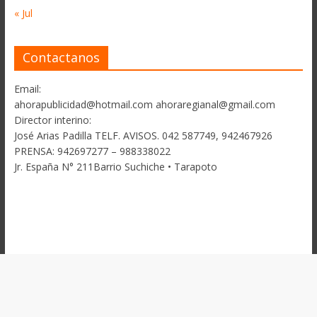
« Jul
Contactanos
Email:
ahorapublicidad@hotmail.com ahoraregianal@gmail.com
Director interino:
José Arias Padilla TELF. AVISOS. 042 587749, 942467926
PRENSA: 942697277 – 988338022
Jr. España N° 211Barrio Suchiche • Tarapoto